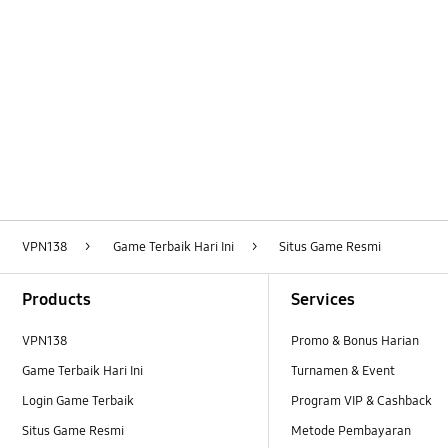
Layer Popup Close
VPN138
>
Game Terbaik Hari Ini
>
Situs Game Resmi
Footer Navigation
Products
Services
VPN138
Promo & Bonus Harian
Game Terbaik Hari Ini
Turnamen & Event
Login Game Terbaik
Program VIP & Cashback
Situs Game Resmi
Metode Pembayaran