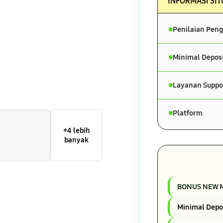
INFORMASI SIT
Penilaian Pen
Minimal Depos
Layanan Suppo
Platform
+4 lebih
banyak
BONUS NEW 
Minimal Depos