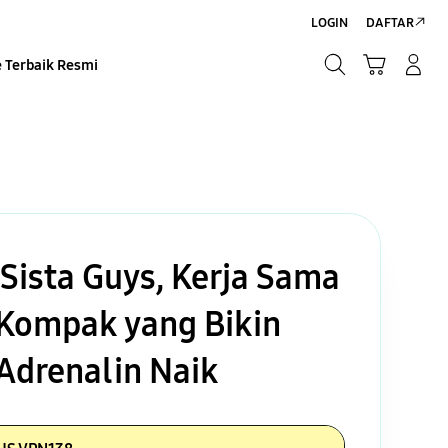
LOGIN
DAFTAR
Cari
Troli
Login/Sign-Up
 Terbaik Resmi
Cari
Sista Guys, Kerja Sama
Kompak yang Bikin
Adrenalin Naik