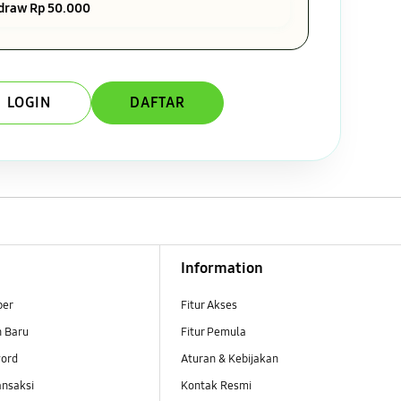
draw Rp 50.000
LOGIN
DAFTAR
Information
ber
Fitur Akses
n Baru
Fitur Pemula
ord
Aturan & Kebijakan
ansaksi
Kontak Resmi