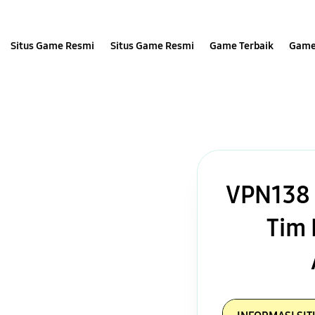
Situs Game Resmi
Situs Game Resmi
Game Terbaik
Game
VPN138 
Tim 