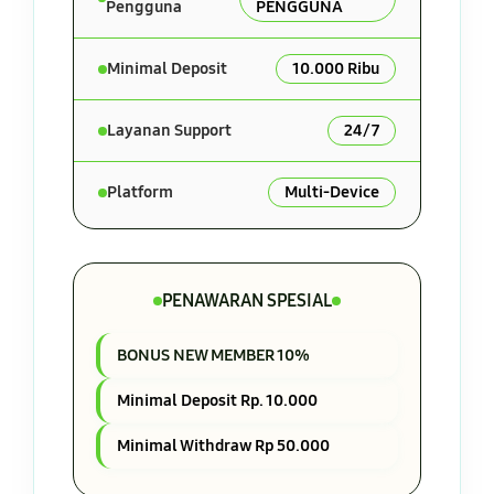
Pengguna
PENGGUNA
Minimal Deposit
10.000 Ribu
Layanan Support
24/7
Platform
Multi-Device
PENAWARAN SPESIAL
BONUS NEW MEMBER 10%
Minimal Deposit Rp. 10.000
Minimal Withdraw Rp 50.000