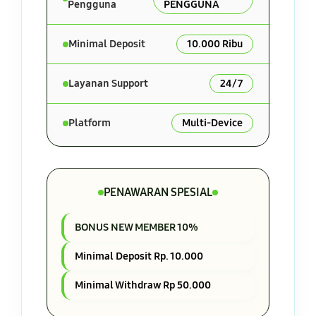
Pengguna
PENGGUNA
Minimal Deposit
10.000 Ribu
Layanan Support
24/7
Platform
Multi-Device
PENAWARAN SPESIAL
BONUS NEW MEMBER 10%
Minimal Deposit Rp. 10.000
Minimal Withdraw Rp 50.000